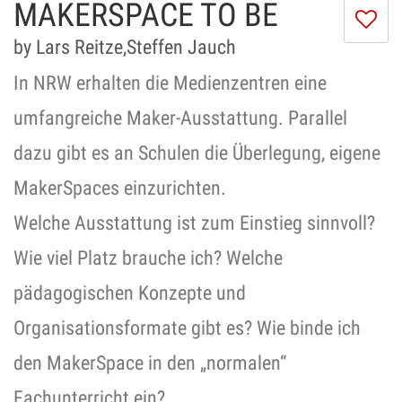
MAKERSPACE TO BE
I
do
by Lars Reitze,Steffen Jauch
lik
th
In NRW erhalten die Medienzentren eine
se
umfangreiche Maker-Ausstattung. Parallel
dazu gibt es an Schulen die Überlegung, eigene
MakerSpaces einzurichten.
Welche Ausstattung ist zum Einstieg sinnvoll?
Wie viel Platz brauche ich? Welche
pädagogischen Konzepte und
Organisationsformate gibt es? Wie binde ich
den MakerSpace in den „normalen“
Fachunterricht ein?