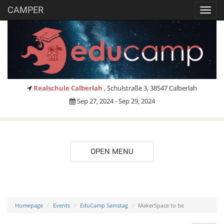
CAMPER
Toggl
navig
Realschule Calberlah
, Schulstraße 3, 38547 Calberlah
Sep 27, 2024 - Sep 29, 2024
OPEN MENU
Homepage
Events
EduCamp Samstag
MakerSpace to be