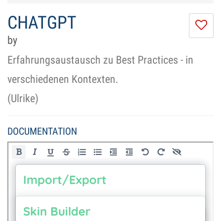
CHATGPT
I
do
by
lik
th
Erfahrungsaustausch zu Best Practices - in
se
verschiedenen Kontexten.
(Ulrike)
DOCUMENTATION