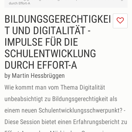
durch Effort-A
BILDUNGSGERECHTIGKEI
I
do
T UND DIGITALITÄT -
lik
IMPULSE FÜR DIE
th
se
SCHULENTWICKLUNG
DURCH EFFORT-A
by Martin Hessbrüggen
Wie kommt man vom Thema Digitalität
unbeabsichtigt zu Bildungsgerechtigkeit als
einem neuen Schulentwicklungsschwerpunkt? -
Diese Session bietet einen Erfahrungsbericht zu