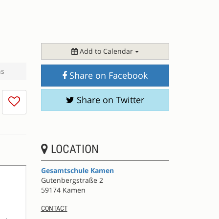
Add to Calendar
ns
Share on Facebook
I
Share on Twitter
don't
like
this
session
LOCATION
Gesamtschule Kamen
Gutenbergstraße 2
59174 Kamen
CONTACT