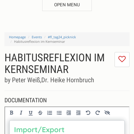
OPEN MENU
Homepage
Events
#fl_tag24_picknick
Habitusreflexion im Kernseminar
HABITUSREFLEXION IM
I
do
KERNSEMINAR
lik
th
by Peter Weiß,Dr. Heike Hornbruch
se
DOCUMENTATION