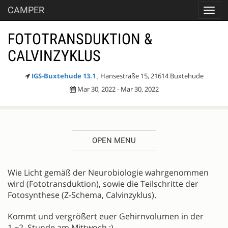
CAMPER
Toggl
navig
FOTOTRANSDUKTION &
CALVINZYKLUS
IGS-Buxtehude 13.1
, Hansestraße 15, 21614 Buxtehude
Mar 30, 2022 - Mar 30, 2022
OPEN MENU
DESCRIPTION
Wie Licht gemäß der Neurobiologie wahrgenommen
wird (Fototransduktion), sowie die Teilschritte der
Fotosynthese (Z-Schema, Calvinzyklus).
Kommt und vergrößert euer Gehirnvolumen in der
1.~2. Stunde am Mittwoch :)