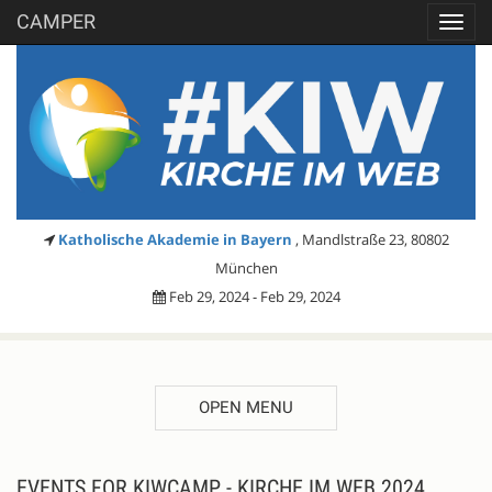
CAMPER
Toggl
navig
Katholische Akademie in Bayern
, Mandlstraße 23, 80802
München
Feb 29, 2024 - Feb 29, 2024
OPEN MENU
EVENTS FOR KIWCAMP - KIRCHE IM WEB 2024