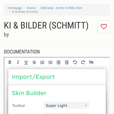
Homepage
Events
KiWCamp - Kirche im Web 2024
KI & Bilder (Schmitt)
KI & BILDER (SCHMITT)
I
do
by
lik
th
se
DOCUMENTATION