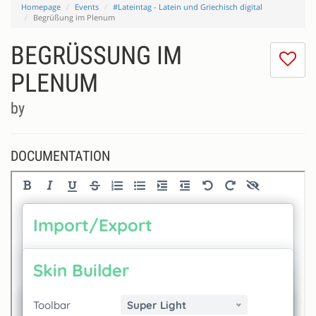
Homepage
Events
#Lateintag - Latein und Griechisch digital
Begrüßung im Plenum
BEGRÜSSUNG IM P
I
do
LENUM
lik
th
by
se
DOCUMENTATION