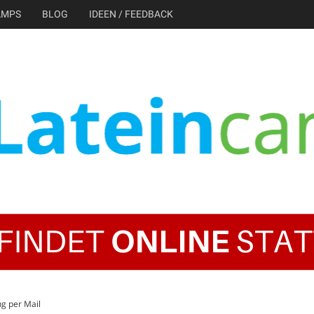
AMPS
BLOG
IDEEN / FEEDBACK
ng per Mail