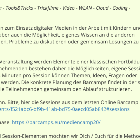
 - Tools&Tricks - Trickfilme -
Video - WLAN - Cloud - Coding -
en zum Einsatz digitaler Medien in der Arbeit mit Kindern un
aber auch die Möglichkeit, eigenes Wissen an die anderen
llen, Probleme zu diskutieren oder gemeinsam Lösungen zu
Veranstaltung werden Elemente einer klassischen Fortbildu
ilnehmenden bestehen daher die Möglichkeiten, eigene Sess
45 Minuten pro Session können Themen, Ideen, Fragen oder
rt werden. Die konkrete Planung des Barcamps findet in der 
alle Teilnehmenden gemeinsam den Ablauf strukturieren.
nn. Bitte, hier die Sessions aus dem letzten Online Barcamp
nts/f521abc6-bf9b-41ab-bd75-0aecd05ab842#sessions
hase:
https://barcamps.eu/mediencamp20/
d Session-Elementen möchten wir Dich / Euch für die Meth