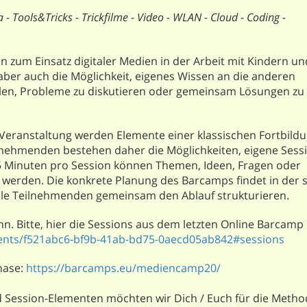
 - Tools&Tricks - Trickfilme -
Video - WLAN - Cloud - Coding -
en zum Einsatz digitaler Medien in der Arbeit mit Kindern un
aber auch die Möglichkeit, eigenes Wissen an die anderen
llen, Probleme zu diskutieren oder gemeinsam Lösungen zu
Veranstaltung werden Elemente einer klassischen Fortbildu
ilnehmenden bestehen daher die Möglichkeiten, eigene Sess
45 Minuten pro Session können Themen, Ideen, Fragen oder
rt werden. Die konkrete Planung des Barcamps findet in der 
alle Teilnehmenden gemeinsam den Ablauf strukturieren.
nn. Bitte, hier die Sessions aus dem letzten Online Barcamp
nts/f521abc6-bf9b-41ab-bd75-0aecd05ab842#sessions
hase:
https://barcamps.eu/mediencamp20/
d Session-Elementen möchten wir Dich / Euch für die Meth