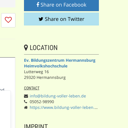
Share on Facebook
I
Share on Twitter
don't
like
this
session
LOCATION
Ev. Bildungszentrum Hermannsburg
Heimvolkshochschule
Lutterweg 16
29320 Hermannsburg
CONTACT
info@bildung-voller-leben.de
05052-98990
https://www.bildung-voller-leben.de/
IMPRINT