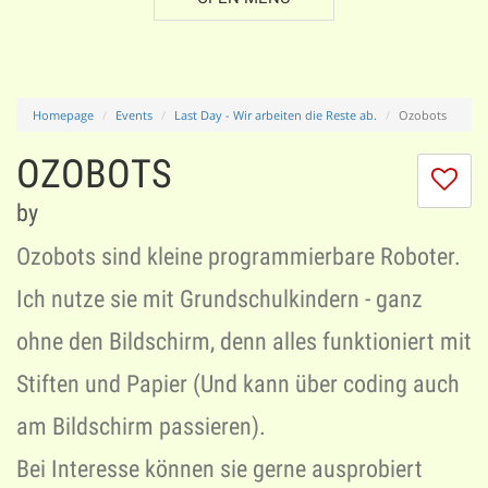
Homepage
Events
Last Day - Wir arbeiten die Reste ab.
Ozobots
OZOBOTS
I
do
by
lik
th
Ozobots sind kleine programmierbare Roboter.
se
Ich nutze sie mit Grundschulkindern - ganz
ohne den Bildschirm, denn alles funktioniert mit
Stiften und Papier (Und kann über coding auch
am Bildschirm passieren).
Bei Interesse können sie gerne ausprobiert