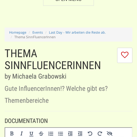
Homepage
Events
Last Day - Wir arbeiten die Reste ab.
Thema SinnFluencerInnen
THEMA
I
do
SINNFLUENCERINNEN
lik
th
by Michaela Grabowski
se
Gute InfluencerInnen!? Welche gibt es?
Themenbereiche
DOCUMENTATION