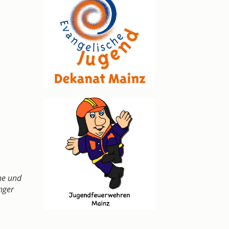
he und
nger