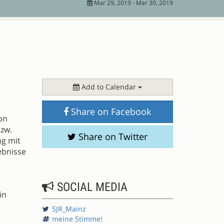
Mar 29, 2019 - Mar 30, 2019
Add to Calendar
Share on Facebook
on
bzw.
Share on Twitter
ng mit
ebnisse
SOCIAL MEDIA
in
SJR_Mainz
meine Stimme!