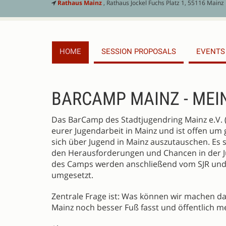
Rathaus Mainz
, Rathaus Jockel Fuchs Platz 1, 55116 Mainz
HOME
SESSION PROPOSALS
EVENTS
DESCRIPTION
BARCAMP MAINZ - MEIN
Das BarCamp des Stadtjugendring Mainz e.V. 
eurer Jugendarbeit in Mainz und ist offen um
sich über Jugend in Mainz auszutauschen. Es s
den Herausforderungen und Chancen in der Juge
des Camps werden anschließend vom SJR und 
umgesetzt.
Zentrale Frage ist: Was können wir machen dam
Mainz noch besser Fuß fasst und öffentlich m