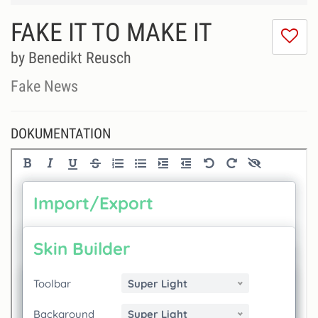
FAKE IT TO MAKE IT
Ic
m
by Benedikt Reusch
di
Se
Fake News
ni
DOKUMENTATION