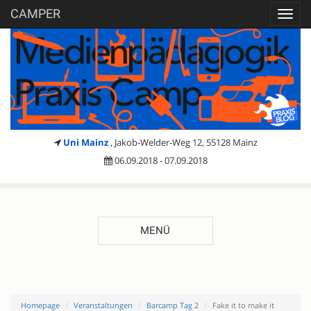
CAMPER
Toggl
navig
Uni Mainz
, Jakob-Welder-Weg 12, 55128 Mainz
06.09.2018 - 07.09.2018
MENÜ
Homepage
Veranstaltungen
Barcamp Tag 2
Fake it to make it