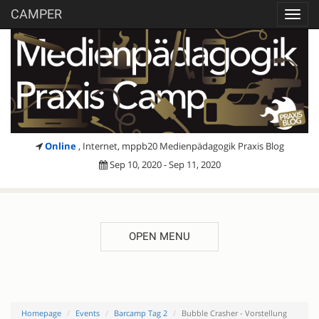
CAMPER
Toggl
navig
Online
, Internet, mppb20 Medienpädagogik Praxis Blog
Sep 10, 2020 - Sep 11, 2020
OPEN MENU
Homepage
Events
Barcamp Tag 2
Bubble Crasher - Vorstellung