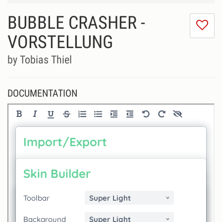
BUBBLE CRASHER -
I
do
VORSTELLUNG
lik
th
by Tobias Thiel
se
DOCUMENTATION