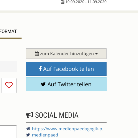
10.09.2020 - 11.09.2020
EFORMAT
zum Kalender hinzufügen
Auf Facebook teilen
Ich
Auf Twitter teilen
mag
die
Session
nicht
SOCIAL MEDIA
https://www.medienpaedagogik-praxis.de/
medienpaed