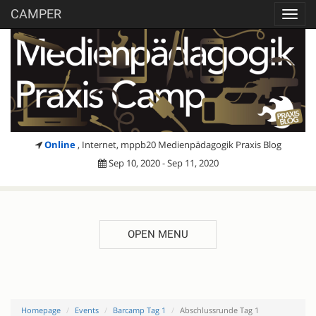
CAMPER
Toggl
navig
Online
, Internet, mppb20 Medienpädagogik Praxis Blog
Sep 10, 2020 - Sep 11, 2020
OPEN MENU
Homepage
Events
Barcamp Tag 1
Abschlussrunde Tag 1