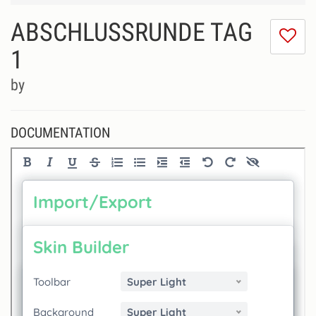
ABSCHLUSSRUNDE TAG
I
do
1
lik
th
by
se
DOCUMENTATION