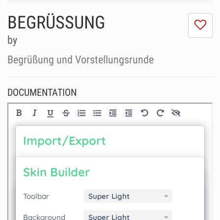
BEGRÜSSUNG
I
do
by
lik
th
Begrüßung und Vorstellungsrunde
se
DOCUMENTATION