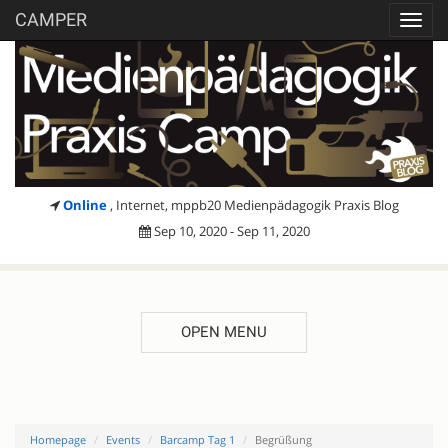
CAMPER
Toggl
navig
Online
, Internet, mppb20 Medienpädagogik Praxis Blog
Sep 10, 2020 - Sep 11, 2020
OPEN MENU
Homepage
Events
Barcamp Tag 1
Begrüßung