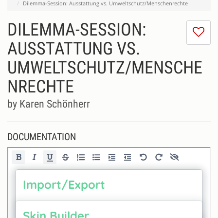
Dilemma-Session: Ausstattung vs. Umweltschutz/Menschenrechte
DILEMMA-SESSION:
I
do
AUSSTATTUNG VS.
lik
UMWELTSCHUTZ/MENSCHE
th
se
NRECHTE
by Karen Schönherr
DOCUMENTATION