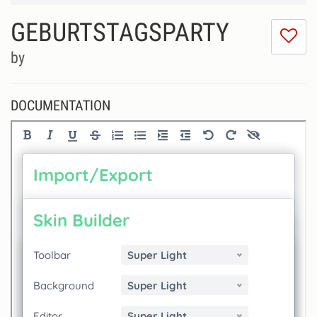
GEBURTSTAGSPARTY
I
do
by
lik
th
se
DOCUMENTATION