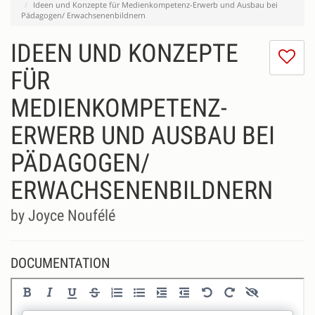
Ideen und Konzepte für Medienkompetenz-Erwerb und Ausbau bei
Pädagogen/ Erwachsenenbildnern
IDEEN UND KONZEPTE
I
do
FÜR
lik
MEDIENKOMPETENZ-
th
se
ERWERB UND AUSBAU BEI
PÄDAGOGEN/
ERWACHSENENBILDNERN
by Joyce Noufélé
DOCUMENTATION