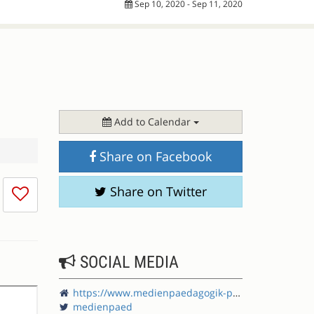
Sep 10, 2020 - Sep 11, 2020
Add to Calendar
Share on Facebook
I
Share on Twitter
don't
like
this
session
SOCIAL MEDIA
https://www.medienpaedagogik-praxis.de/
medienpaed