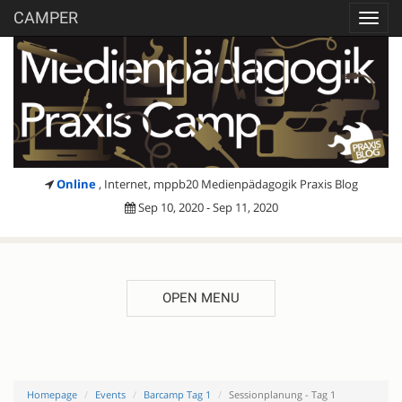
CAMPER
Toggl
navig
Online
, Internet, mppb20 Medienpädagogik Praxis Blog
Sep 10, 2020 - Sep 11, 2020
OPEN MENU
Homepage
Events
Barcamp Tag 1
Sessionplanung - Tag 1