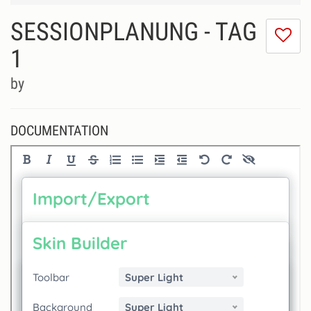
SESSIONPLANUNG - TAG
I
do
1
lik
th
by
se
DOCUMENTATION