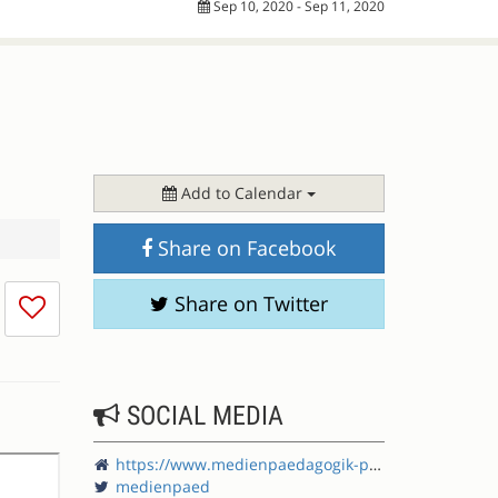
Sep 10, 2020 - Sep 11, 2020
Add to Calendar
Share on Facebook
I
Share on Twitter
don't
like
this
session
SOCIAL MEDIA
https://www.medienpaedagogik-praxis.de/
medienpaed