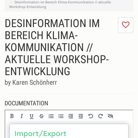
Desinformation im Bereich Klima-Kommunikation // aktuelle
Workshop-Entwicklung
DESINFORMATION IM
I
do
BEREICH KLIMA-
lik
KOMMUNIKATION //
th
se
AKTUELLE WORKSHOP-
ENTWICKLUNG
by Karen Schönherr
DOCUMENTATION