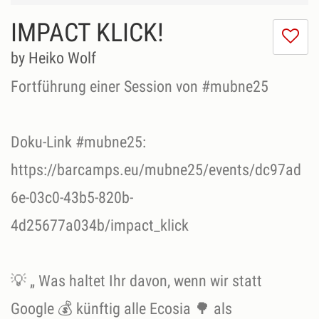
IMPACT KLICK!
I
do
by Heiko Wolf
lik
th
Fortführung einer Session von #mubne25
se
Doku-Link #mubne25:
https://barcamps.eu/mubne25/events/dc97ad
6e-03c0-43b5-820b-
4d25677a034b/impact_klick
💡 „ Was haltet Ihr davon, wenn wir statt
Google 💰 künftig alle Ecosia 🌳 als