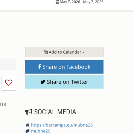
May 7, 2026 - May 7, 2026
Add to Calendar
Share on Facebook
N
I
Share on Twitter
don't
like
this
aus
session
SOCIAL MEDIA
https://barcamps.eu/mubne26
mubne26