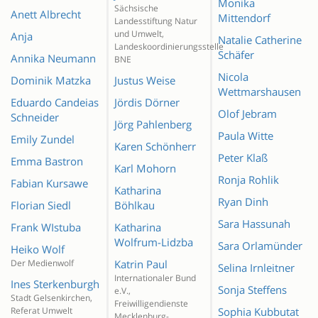
Monika
Sächsische
Anett Albrecht
Mittendorf
Landesstiftung Natur
und Umwelt,
Anja
Natalie Catherine
Landeskoordinierungsstelle
Schäfer
Annika Neumann
BNE
Nicola
Dominik Matzka
Justus Weise
Wettmarshausen
Eduardo Candeias
Jördis Dörner
Olof Jebram
Schneider
Jörg Pahlenberg
Paula Witte
Emily Zundel
Karen Schönherr
Peter Klaß
Emma Bastron
Karl Mohorn
Ronja Rohlik
Fabian Kursawe
Katharina
Ryan Dinh
Florian Siedl
Böhlkau
Sara Hassunah
Frank WIstuba
Katharina
Wolfrum-Lidzba
Sara Orlamünder
Heiko Wolf
Der Medienwolf
Katrin Paul
Selina Irnleitner
Internationaler Bund
Ines Sterkenburgh
Sonja Steffens
e.V.,
Stadt Gelsenkirchen,
Freiwilligendienste
Referat Umwelt
Sophia Kubbutat
Mecklenburg-