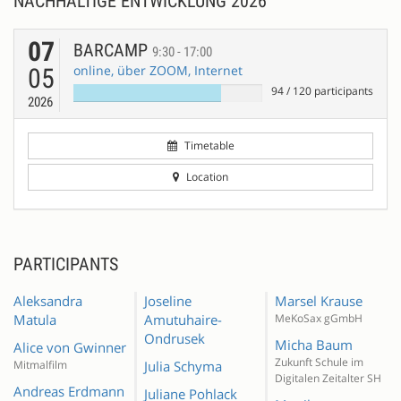
NACHHALTIGE ENTWICKLUNG 2026
07
BARCAMP
9:30 - 17:00
online, über ZOOM, Internet
05
94
/
120
participants
2026
Timetable
Location
PARTICIPANTS
Aleksandra
Joseline
Marsel Krause
Matula
Amutuhaire-
MeKoSax gGmbH
Ondrusek
Micha Baum
Alice von Gwinner
Zukunft Schule im
Mitmalfilm
Julia Schyma
Digitalen Zeitalter SH
Andreas Erdmann
Juliane Pohlack