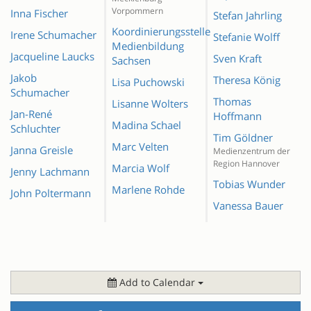
Vorpommern
Inna Fischer
Stefan Jahrling
Koordinierungsstelle
Irene Schumacher
Stefanie Wolff
Medienbildung
Jacqueline Laucks
Sven Kraft
Sachsen
Jakob
Theresa König
Lisa Puchowski
Schumacher
Thomas
Lisanne Wolters
Jan-René
Hoffmann
Madina Schael
Schluchter
Tim Göldner
Marc Velten
Janna Greisle
Medienzentrum der
Region Hannover
Marcia Wolf
Jenny Lachmann
Tobias Wunder
Marlene Rohde
John Poltermann
Vanessa Bauer
Add to Calendar