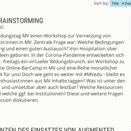
Sort by:
Title
Dat
BRAINSTORMING
22
ildungstag MV einen Workshop zur Vernetzung von
st:innen in MV. Zentrale Frage war: Welche Bedingungen
ung und einen guten Austausch? Von Hospitation über
Ideen geboren. In der Corona-Pandemie entwickelten sich
 freitags ein virtueller Bildungsbrunch, ein Workshop zu
rste Online-BarCamp in MV und eine Reihe monatlicher
 für uns! Doch wie geht es weiter mit #MVedu - bleibt es
thusiast:innen aus MV Inhalte taggen? Was ist unter den
 und umsetzbar aber auch leistbar? Welche Ressourcen
 welche ggf. bei Institutionen? Diese und weitere Fragen
ssion diskutieren.
ENZEN DES EINSATZES VON AUGMENTED