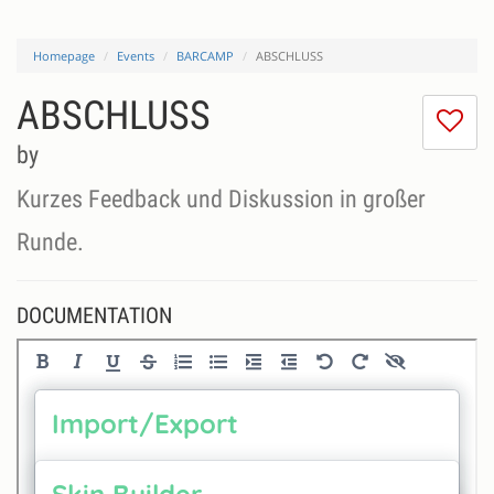
Homepage
Events
BARCAMP
ABSCHLUSS
ABSCHLUSS
I
do
by
lik
th
Kurzes Feedback und Diskussion in großer
se
Runde.
DOCUMENTATION