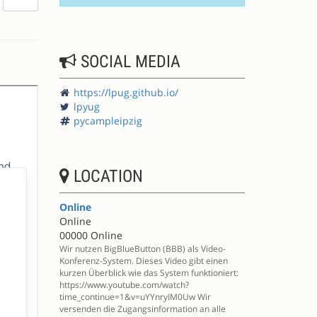
don't
like
this
session
SOCIAL MEDIA
https://lpug.github.io/
lpyug
pycampleipzig
LOCATION
Online
Online
00000 Online
Wir nutzen BigBlueButton (BBB) als Video-
Konferenz-System. Dieses Video gibt einen
kurzen Überblick wie das System funktioniert:
https://www.youtube.com/watch?
time_continue=1&v=uYYnryIM0Uw Wir
versenden die Zugangsinformation an alle