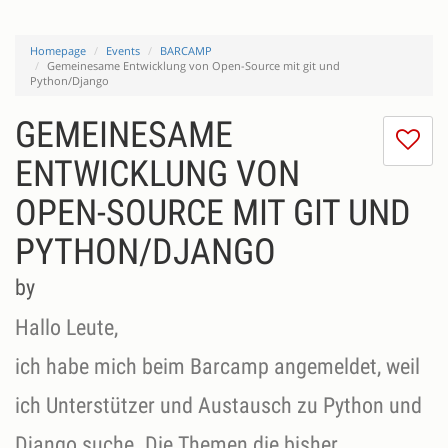
Homepage
Events
BARCAMP
Gemeinesame Entwicklung von Open-Source mit git und
Python/Django
GEMEINESAME
I
do
ENTWICKLUNG VON
lik
OPEN-SOURCE MIT GIT UND
th
se
PYTHON/DJANGO
by
Hallo Leute,
ich habe mich beim Barcamp angemeldet, weil
ich Unterstützer und Austausch zu Python und
Django suche. Die Themen die bisher