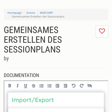
Homepage
Events
BARCAMP
Gemeinsames Erstellen des Sessionplans
GEMEINSAMES
I
do
ERSTELLEN DES
lik
SESSIONPLANS
th
se
by
DOCUMENTATION