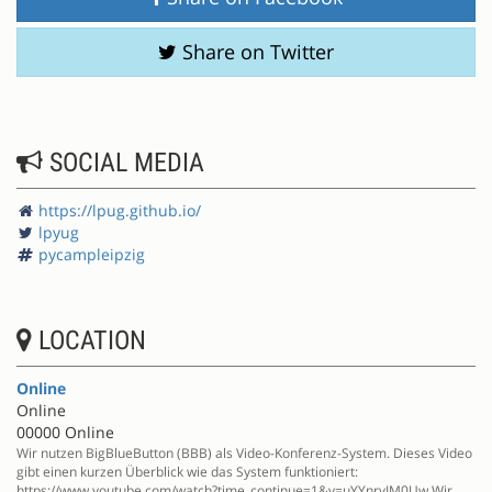
Share on Twitter
SOCIAL MEDIA
https://lpug.github.io/
lpyug
pycampleipzig
LOCATION
Online
Online
00000 Online
Wir nutzen BigBlueButton (BBB) als Video-Konferenz-System. Dieses Video
gibt einen kurzen Überblick wie das System funktioniert:
https://www.youtube.com/watch?time_continue=1&v=uYYnryIM0Uw Wir