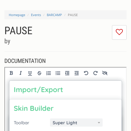
Homepage
Events
BARCAMP
PAUSE
PAUSE
I
do
by
lik
th
se
DOCUMENTATION