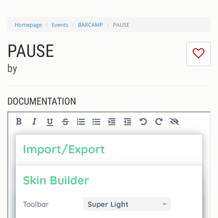
Homepage
Events
BARCAMP
PAUSE
PAUSE
I
do
by
lik
th
se
DOCUMENTATION