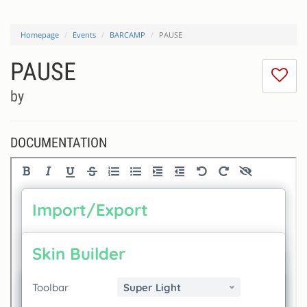
Homepage
Events
BARCAMP
PAUSE
PAUSE
I
do
by
lik
th
se
DOCUMENTATION