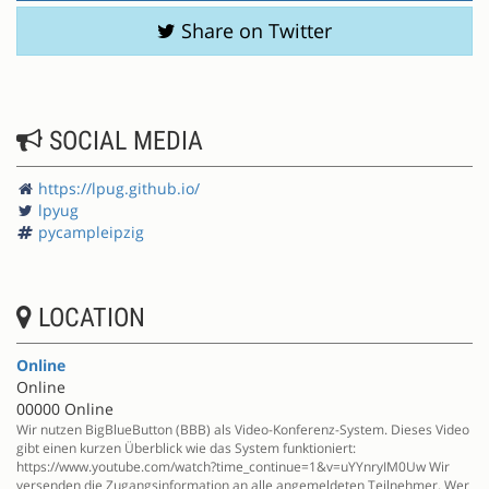
Share on Twitter
SOCIAL MEDIA
https://lpug.github.io/
lpyug
pycampleipzig
LOCATION
Online
Online
00000 Online
Wir nutzen BigBlueButton (BBB) als Video-Konferenz-System. Dieses Video
gibt einen kurzen Überblick wie das System funktioniert:
https://www.youtube.com/watch?time_continue=1&v=uYYnryIM0Uw Wir
versenden die Zugangsinformation an alle angemeldeten Teilnehmer. Wer