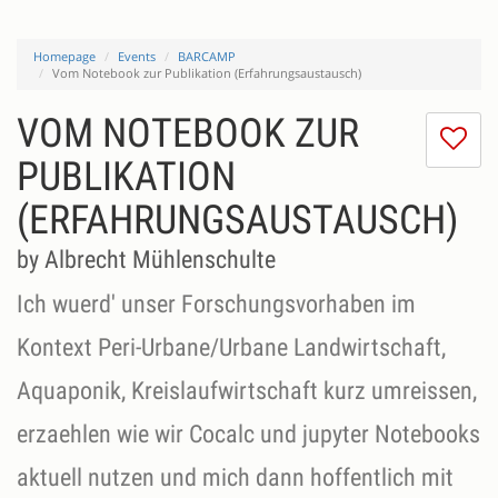
Homepage
Events
BARCAMP
Vom Notebook zur Publikation (Erfahrungsaustausch)
VOM NOTEBOOK ZUR
I
do
PUBLIKATION
lik
(ERFAHRUNGSAUSTAUSCH)
th
se
by Albrecht Mühlenschulte
Ich wuerd' unser Forschungsvorhaben im
Kontext Peri-Urbane/Urbane Landwirtschaft,
Aquaponik, Kreislaufwirtschaft kurz umreissen,
erzaehlen wie wir Cocalc und jupyter Notebooks
aktuell nutzen und mich dann hoffentlich mit