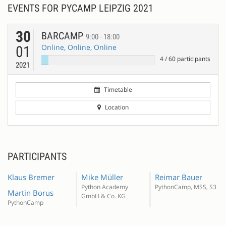
EVENTS FOR PYCAMP LEIPZIG 2021
30
BARCAMP
9:00 - 18:00
Online, Online, Online
01
4
/
60
participants
2021
Timetable
Location
PARTICIPANTS
Klaus Bremer
Mike Müller
Reimar Bauer
Python Academy
PythonCamp, MSS, S3
Martin Borus
GmbH & Co. KG
PythonCamp