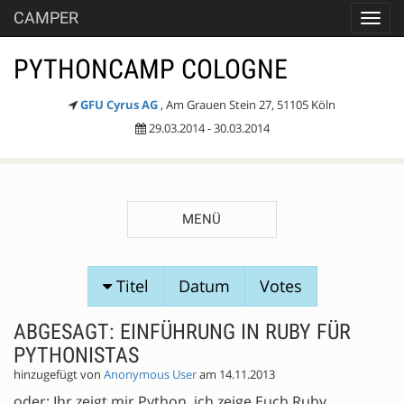
CAMPER
Toggl
navig
PYTHONCAMP COLOGNE
GFU Cyrus AG
, Am Grauen Stein 27, 51105 Köln
29.03.2014 - 30.03.2014
MENÜ
SESSIONVORSCHLÄGE
Titel
Datum
Votes
ABGESAGT: EINFÜHRUNG IN RUBY FÜR
PYTHONISTAS
hinzugefügt von
Anonymous User
am 14.11.2013
oder: Ihr zeigt mir Python, ich zeige Euch Ruby