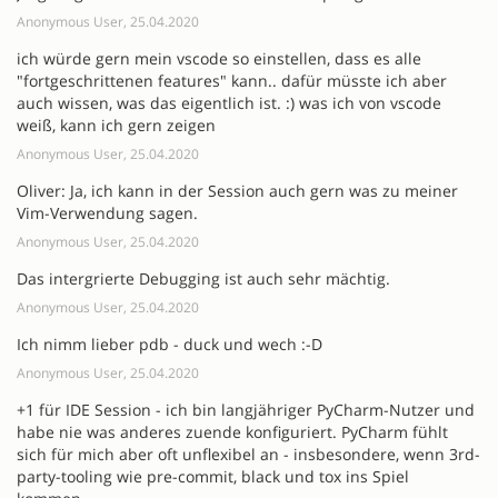
Anonymous User, 25.04.2020
ich würde gern mein vscode so einstellen, dass es alle
"fortgeschrittenen features" kann.. dafür müsste ich aber
auch wissen, was das eigentlich ist. :) was ich von vscode
weiß, kann ich gern zeigen
Anonymous User, 25.04.2020
Oliver: Ja, ich kann in der Session auch gern was zu meiner
Vim-Verwendung sagen.
Anonymous User, 25.04.2020
Das intergrierte Debugging ist auch sehr mächtig.
Anonymous User, 25.04.2020
Ich nimm lieber pdb - duck und wech :-D
Anonymous User, 25.04.2020
+1 für IDE Session - ich bin langjähriger PyCharm-Nutzer und
habe nie was anderes zuende konfiguriert. PyCharm fühlt
sich für mich aber oft unflexibel an - insbesondere, wenn 3rd-
party-tooling wie pre-commit, black und tox ins Spiel