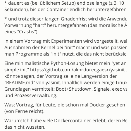
* dauert es (bei üblichem Setup) endlose lange (z.B. 10
Sekunden), bis der Container endlich heruntergefahren is
* und trotz dieser langen Gnadenfrist wird die Anwendu
Vorwarnung "hart" heruntergefahren (das moralische Äq
eines "Crashs").
In einem Vortrag mit Experimenten wird vorgestellt, welc
Ausnahmen der Kernel bei "init" macht und was passiert
man Programme als "init" nutzt, die das nicht berücksicht
Eine minimalistische Python-Lösung bietet mein "yet ano
simple init" https://github.com/aknrdureegaesr/yasinit .
könnte sagen, der Vortrag sei eine Langversion der
"README.md" von yasinit. Inhaltlich werden einige Linux-
Grundlagen vermittelt: Boot+Shutdown, Signale, exec vs.
und Prozessverwaltung.
Was: Vortrag, für Leute, die schon mal Docker gesehen 
(von Ferne reicht).
Warum: Ich habe viele Dockercontainer erlebt, deren Bet
das nicht wussten.