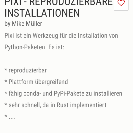
PIXI - REPRODUZIERBARE
I
do
INSTALLATIONEN
lik
th
by Mike Müller
se
Pixi ist ein Werkzeug für die Installation von
Python-Paketen. Es ist:
* reproduzierbar
* Plattform übergreifend
* fähig conda- und PyPi-Pakete zu installieren
* sehr schnell, da in Rust implementiert
* ....