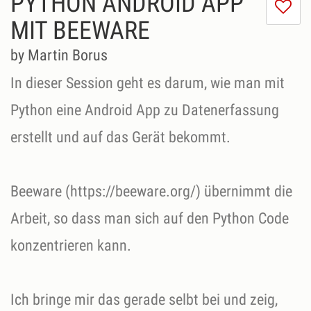
PYTHON ANDROID APP
I
do
MIT BEEWARE
lik
th
by Martin Borus
se
In dieser Session geht es darum, wie man mit
Python eine Android App zu Datenerfassung
erstellt und auf das Gerät bekommt.
Beeware (https://beeware.org/) übernimmt die
Arbeit, so dass man sich auf den Python Code
konzentrieren kann.
Ich bringe mir das gerade selbt bei und zeig,