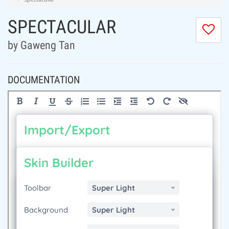
SPECTACULAR
I
do
by Gaweng Tan
lik
th
se
DOCUMENTATION