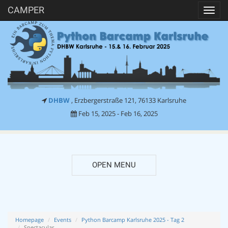
CAMPER
Toggl
navig
DHBW
, Erzbergerstraße 121, 76133 Karlsruhe
Feb 15, 2025 - Feb 16, 2025
OPEN MENU
Homepage
Events
Python Barcamp Karlsruhe 2025 - Tag 2
Spectacular