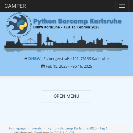
CAMPER
Toggl
navig
DHBW
, Erzbergerstraße 121, 76133 Karlsruhe
Feb 15, 2025 - Feb 16, 2025
OPEN MENU
Homepage
Events
Python Barcamp Karlsruhe 2025 - Tag 1
Arbeiten mit Geodaten in QGIS & PyGIS