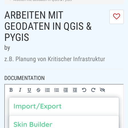
ARBEITEN MIT
I
do
GEODATEN IN QGIS &
lik
PYGIS
th
se
by
z.B. Planung von Kritischer Infrastruktur
DOCUMENTATION