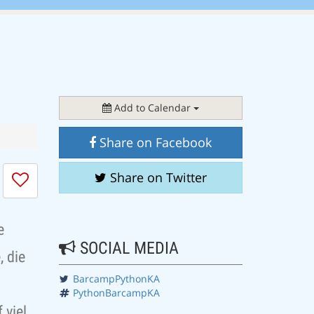
Add to Calendar
Share on Facebook
I
Share on Twitter
don't
like
this
e
session
SOCIAL MEDIA
 die
BarcampPythonKA
PythonBarcampKA
 viel