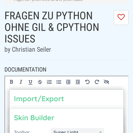
FRAGEN ZU PYTHON
I
do
OHNE GIL & CPYTHON
lik
ISSUES
th
se
by Christian Seiler
DOCUMENTATION