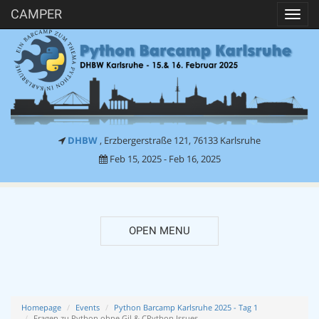
CAMPER
Toggl
navig
DHBW
, Erzbergerstraße 121, 76133 Karlsruhe
Feb 15, 2025 - Feb 16, 2025
OPEN MENU
Homepage
Events
Python Barcamp Karlsruhe 2025 - Tag 1
Fragen zu Python ohne Gil & CPython Issues