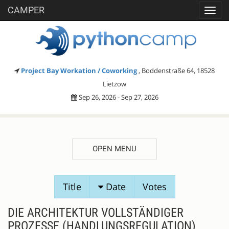
CAMPER
Toggl
navig
Project Bay Workation / Coworking
, Boddenstraße 64, 18528
Lietzow
Sep 26, 2026 - Sep 27, 2026
OPEN MENU
SESSION
Register
Title
Date
Votes
PROPOSALS
DIE ARCHITEKTUR VOLLSTÄNDIGER
PROZESSE (HANDLUNGSREGULATION)